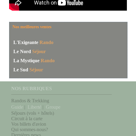
Votre sélection
Nos meilleures ventes
Sélection vide...
L'Exigeante
Rando
Le Nord
Séjour
La Mystique
Rando
Le Sud
Séjour
NOS RUBRIQUES
Randos & Trekking
Guide
|
Liberté
|
Groupe
Séjours (vols + hôtels)
Circuit à la carte
Vos billets d'avion
Qui sommes-nous?
Dernières news